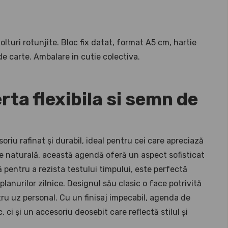
colturi rotunjite. Bloc fix datat, format A5 cm, hartie
 de carte. Ambalare in cutie colectiva.
rta flexibila si semn de
riu rafinat și durabil, ideal pentru cei care apreciază
ele naturală, această agendă oferă un aspect sofisticat
ă pentru a rezista testului timpului, este perfectă
 planurilor zilnice. Designul său clasic o face potrivită
tru uz personal. Cu un finisaj impecabil, agenda de
 ci și un accesoriu deosebit care reflectă stilul și