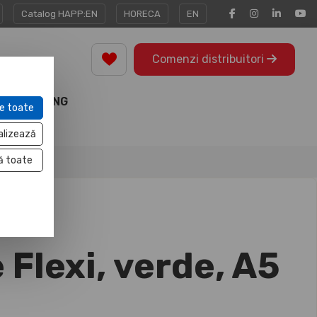
Catalog HAPP:EN
HORECA
EN
Comenzi distribuitori
MARKETING
e toate
TOOLS
alizează
ă toate
 Flexi, verde, A5