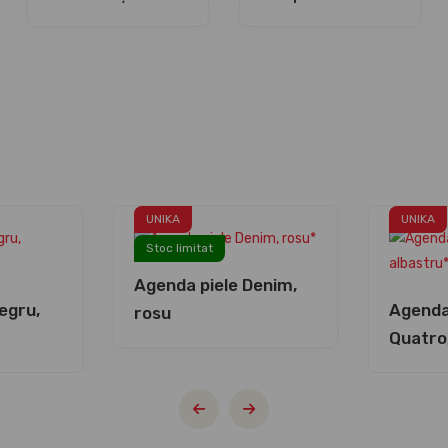
UNIKA
UNIKA
Stoc limitat
Agenda piele Denim,
egru,
Agenda 
rosu
Quatro