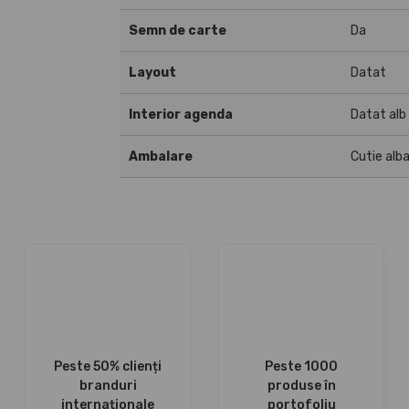
Semn de carte
Da
Layout
Datat
Interior agenda
Datat alb
Ambalare
Cutie alb
Peste 50% clienți
Peste 1000
branduri
produse în
internaționale
portofoliu