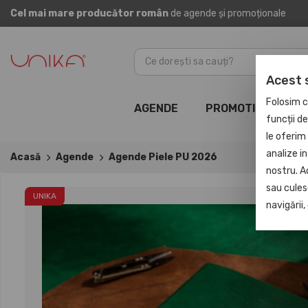
Cel mai mare producător român
de agende și promoționale
Acest 
Folosim c
AGENDE
PROMOTIONALE
funcții d
le oferim 
analize in
Acasă
Agende
Agende Piele PU 2026
nostru. A
sau culese
UNIKA
navigării