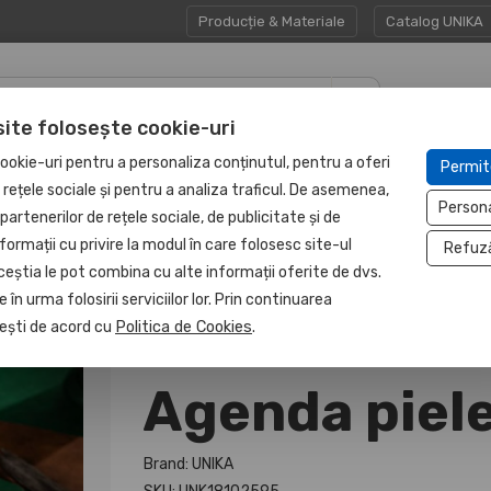
Producție & Materiale
Catalog UNIKA
site folosește cookie-uri
CADOURI
UNITATE
ookie-uri pentru a personaliza conținutul, pentru a oferi
Permit
HAPP:EN
CORPORATE
PROTEJATĂ
e rețele sociale și pentru a analiza traficul. De asemenea,
Person
partenerilor de rețele sociale, de publicitate și de
formații cu privire la modul în care folosesc site-ul
Refuz
ceștia le pot combina cu alte informații oferite de dvs.
 în urma folosirii serviciilor lor. Prin continuarea
, ești de acord cu
Politica de Cookies
.
Agenda piele
Brand: UNIKA