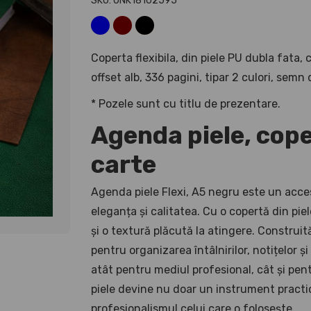
SKU: UNK18102595
Coperta flexibila, din piele PU dubla fata, 
offset alb, 336 pagini, tipar 2 culori, semn
* Pozele sunt cu titlu de prezentare.
Agenda piele, cope
carte
Agenda piele Flexi, A5 negru este un acceso
eleganța și calitatea. Cu o copertă din pi
și o textură plăcută la atingere. Construit
pentru organizarea întâlnirilor, notițelor și
atât pentru mediul profesional, cât și pen
piele devine nu doar un instrument practic,
profesionalismul celui care o folosește.