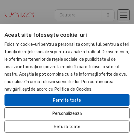
Acest site folosește cookie-uri
Acasă
Agende
Agende Piele Naturala 2026
Folosim cookie-uri pentru a personaliza conținutul, pentru a oferi
funcții de rețele sociale și pentru a analiza traficul. De asemenea,
le oferim partenerilor de rețele sociale, de publicitate și de
NOU
analize informații cu privire la modul în care folosesc site-ul
UNIKA
nostru. Aceștia le pot combina cu alte informații oferite de dvs.
sau culese în urma folosirii serviciilor lor. Prin continuarea
Stoc limitat
navigării, ești de acord cu
Politica de Cookies
.
Permite toate
Personalizează
Refuză toate