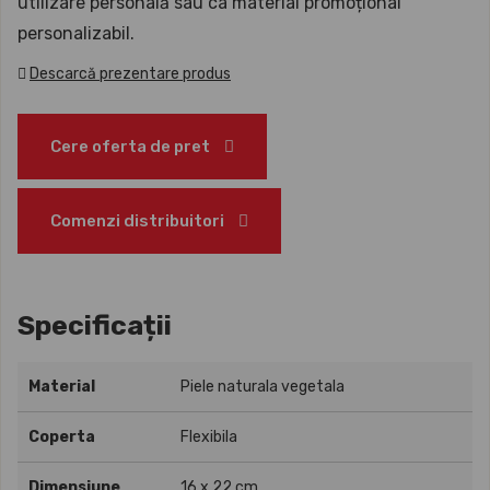
utilizare personală sau ca material promoțional
personalizabil.
Descarcă prezentare produs
Cere oferta de pret
Comenzi distribuitori
Specificații
Material
Piele naturala vegetala
Coperta
Flexibila
Dimensiune
16 x 22 cm