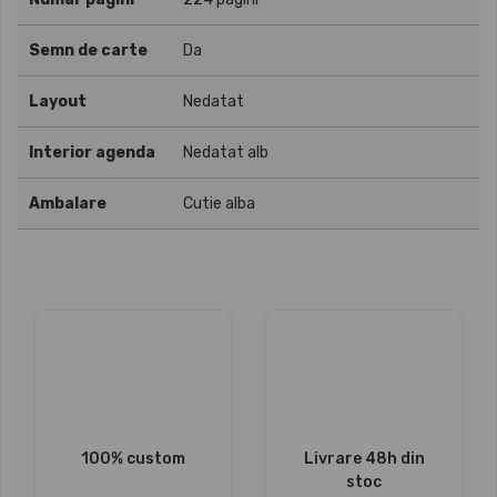
Semn de carte
Da
Layout
Nedatat
Interior agenda
Nedatat alb
Ambalare
Cutie alba
100% custom
Livrare 48h din
stoc